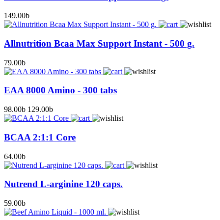
149.00
b
Allnutrition Bcaa Max Support Instant - 500 g.
79.00
b
EAA 8000 Amino - 300 tabs
98.00
b
129.00
b
BCAA 2:1:1 Core
64.00
b
Nutrend L-arginine 120 caps.
59.00
b