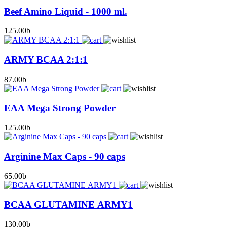
Beef Amino Liquid - 1000 ml.
125.00
b
ARMY BCAA 2:1:1
87.00
b
EAA Mega Strong Powder
125.00
b
Arginine Max Caps - 90 caps
65.00
b
BCAA GLUTAMINE ARMY1
130.00
b