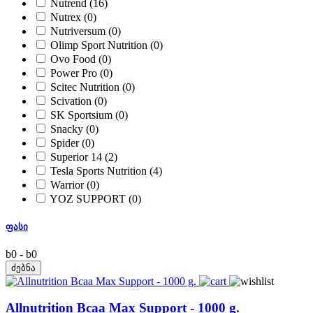
Nutrend
(16)
Nutrex
(0)
Nutriversum
(0)
Olimp Sport Nutrition
(0)
Ovo Food
(0)
Power Pro
(0)
Scitec Nutrition
(0)
Scivation
(0)
SK Sportsium
(0)
Snacky
(0)
Spider
(0)
Superior 14
(2)
Tesla Sports Nutrition
(4)
Warrior
(0)
YOZ SUPPORT
(0)
ფასი
b
0
-
b
0
Allnutrition Bcaa Max Support - 1000 g.