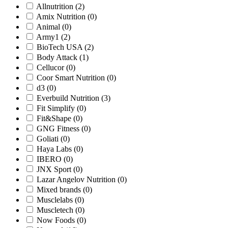
Allnutrition
(2)
Amix Nutrition
(0)
Animal
(0)
Army1
(2)
BioTech USA
(2)
Body Attack
(1)
Cellucor
(0)
Coor Smart Nutrition
(0)
d3
(0)
Everbuild Nutrition
(3)
Fit Simplify
(0)
Fit&Shape
(0)
GNG Fitness
(0)
Goliati
(0)
Haya Labs
(0)
IBERO
(0)
JNX Sport
(0)
Lazar Angelov Nutrition
(0)
Mixed brands
(0)
Musclelabs
(0)
Muscletech
(0)
Now Foods
(0)