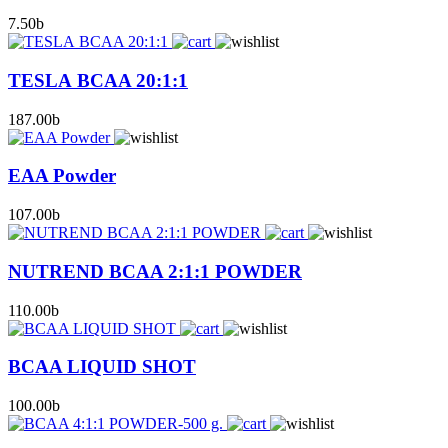
7.50
b
TESLA BCAA 20:1:1
187.00
b
EAA Powder
107.00
b
NUTREND BCAA 2:1:1 POWDER
110.00
b
BCAA LIQUID SHOT
100.00
b