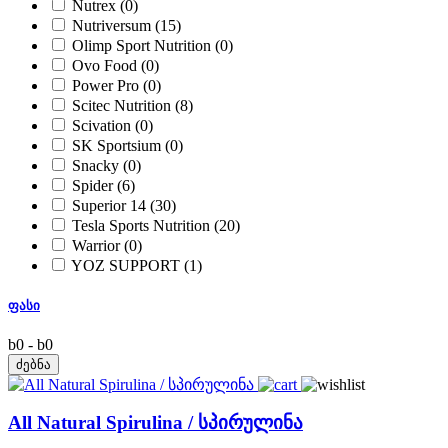
Nutrex
(0)
Nutriversum
(15)
Olimp Sport Nutrition
(0)
Ovo Food
(0)
Power Pro
(0)
Scitec Nutrition
(8)
Scivation
(0)
SK Sportsium
(0)
Snacky
(0)
Spider
(6)
Superior 14
(30)
Tesla Sports Nutrition
(20)
Warrior
(0)
YOZ SUPPORT
(1)
ფასი
b
0
-
b
0
All Natural Spirulina / სპირულინა