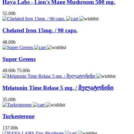
Haya Labs - Lion's Mane Mushroom 500 mg.
52.00
b
Chelated Iron 15mg. / 90 caps.
48.00
b
Super Greens
49.00
b
75.00
b
Melatonin Time Relase 5 mg. / მელატონინი
35.00
b
Turkesterone
137.00
b