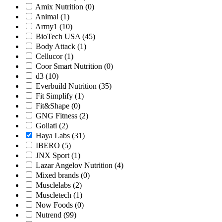
Amix Nutrition
(0)
Animal
(1)
Army1
(10)
BioTech USA
(45)
Body Attack
(1)
Cellucor
(1)
Coor Smart Nutrition
(0)
d3
(10)
Everbuild Nutrition
(35)
Fit Simplify
(1)
Fit&Shape
(0)
GNG Fitness
(2)
Goliati
(2)
Haya Labs
(31)
IBERO
(5)
JNX Sport
(1)
Lazar Angelov Nutrition
(4)
Mixed brands
(0)
Musclelabs
(2)
Muscletech
(1)
Now Foods
(0)
Nutrend
(99)