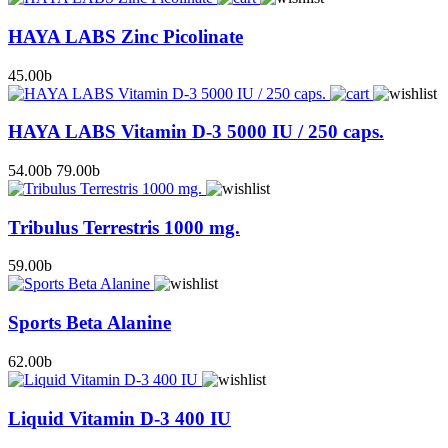
HAYA LABS Zinc Picolinate
45.00
b
HAYA LABS Vitamin D-3 5000 IU / 250 caps.
54.00
b
79.00
b
Tribulus Terrestris 1000 mg.
59.00
b
Sports Beta Alanine
62.00
b
Liquid Vitamin D-3 400 IU