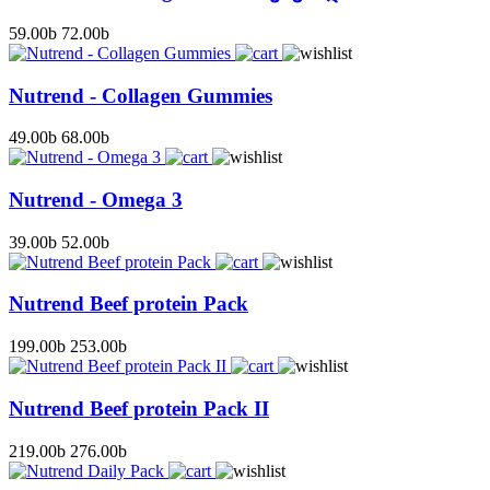
59.00
b
72.00
b
Nutrend - Collagen Gummies
49.00
b
68.00
b
Nutrend - Omega 3
39.00
b
52.00
b
Nutrend Beef protein Pack
199.00
b
253.00
b
Nutrend Beef protein Pack II
219.00
b
276.00
b