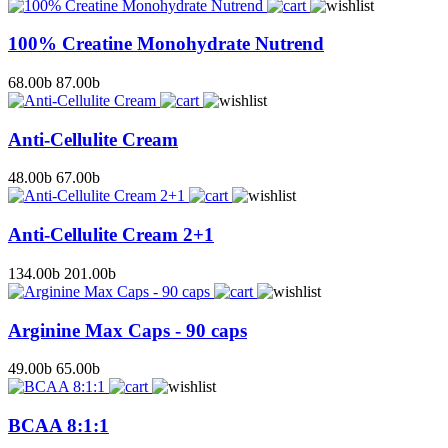
100% Creatine Monohydrate Nutrend
68.00
b
87.00
b
Anti-Cellulite Cream
48.00
b
67.00
b
Anti-Cellulite Cream 2+1
134.00
b
201.00
b
Arginine Max Caps - 90 caps
49.00
b
65.00
b
BCAA 8:1:1