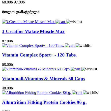
68.00
b
97.00
b
ბოლო დამატებული
3-Creatine Malate Muscle Max
87.00
b
Vitamin Complex Sport+ - 120 Tabs.
68.00
b
Vitaminall-Vitamins & Minerals 60 Caps
48.00
b
Allnutrition Fitking Protein Cookies 96 g.