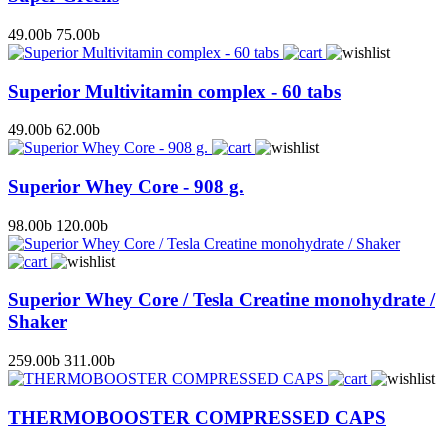
49.00
b
75.00
b
Superior Multivitamin complex - 60 tabs
49.00
b
62.00
b
Superior Whey Core - 908 g.
98.00
b
120.00
b
Superior Whey Core / Tesla Creatine monohydrate /
Shaker
259.00
b
311.00
b
THERMOBOOSTER COMPRESSED CAPS