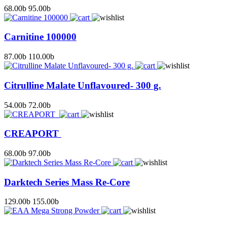
68.00
b
95.00
b
Carnitine 100000
87.00
b
110.00
b
Citrulline Malate Unflavoured- 300 g.
54.00
b
72.00
b
CREAPORT
68.00
b
97.00
b
Darktech Series Mass Re-Core
129.00
b
155.00
b