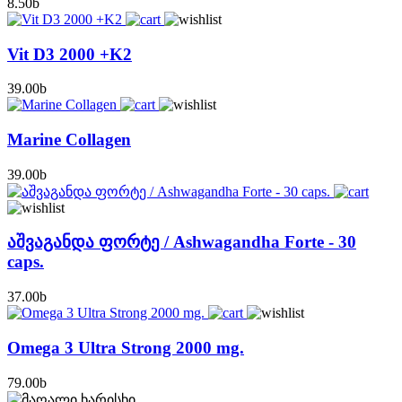
8.50
b
Vit D3 2000 +K2
39.00
b
Marine Collagen
39.00
b
აშვაგანდა ფორტე / Ashwagandha Forte - 30
caps.
37.00
b
Omega 3 Ultra Strong 2000 mg.
79.00
b