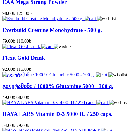
EAA Mega Strong Powder
98.00
b
125.00
b
Everbuild Creatine Monohydrate - 500 g.
79.00
b
110.00
b
Flexit Gold Drink
92.00
b
115.00
b
გლუტამინი / 1000% Glutamine 5000 - 300 g.
49.00
b
68.00
b
HAYA LABS Vitamin D-3 5000 IU / 250 caps.
54.00
b
79.00
b